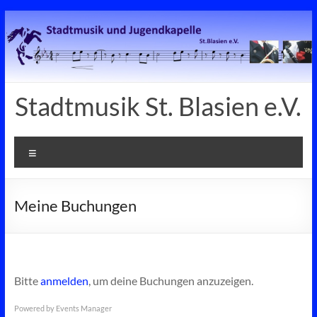
Zum
Inhalt
springen
Stadtmusik St. Blasien e.V.
Menü
Meine Buchungen
Bitte
anmelden
, um deine Buchungen anzuzeigen.
Powered by
Events Manager